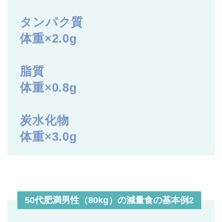
タンパク質
体重×2.0g
脂質
体重×0.8g
炭水化物
体重×3.0g
50代肥満男性（80kg）の減量食の基本例2