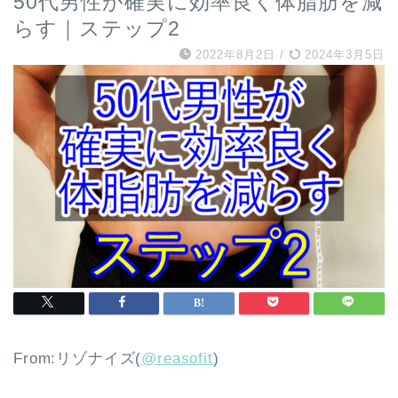
50代男性が確実に効率良く体脂肪を減
らす｜ステップ2
2022年8月2日
/
2024年3月5日
From:リゾナイズ(
@reasofit
)