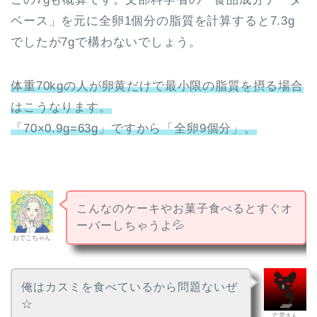
ベース」を元に全卵1個分の脂質を計算すると7.3g
でしたが7gで構わないでしょう。
体重70kgの人が卵黄だけで最小限の脂質を摂る場合
はこうなります。
「70×0.9g=63g」ですから「全卵9個分」。
こんなのケーキやお菓子食べるとすぐオ
ーバーしちゃうよ💦
おでこちゃん
俺はカスミを食べているから問題ないぜ
☆
亡霊さん