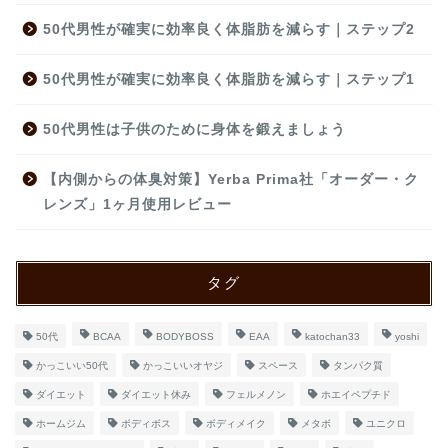
50代男性が確実に効率良く体脂肪を減らす｜ステップ2
50代男性が確実に効率良く体脂肪を減らす｜ステップ1
50代男性は子供のために身体を鍛えましょう
【内側からの体臭対策】Yerba Prima社「オーダー・ク
レンズ」1ヶ月使用レビュー
タグ
50代
BCAA
BODYBOSS
EAA
katochan33
yoshi
かっこいい50代
かっこいいオヤジ
スペース
タンパク質
ダイエット
ダイエット休み
フェルメノン
ホエイペプチド
ホームジム
ボディボス
ボディメイク
メタボ
ユニクロ