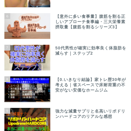
6
【意外に多い食事量】腹筋を割る正
しいアプローチ食事編・三大栄養素
摂取量【腹筋を割るシリーズ3】
7
50代男性が確実に効率良く体脂肪を
減らす｜ステップ2
8
【0.いきなり結論】家トレ歴30年が
考える｜省スペースで床耐荷重の不
安がない安価なホームジム
9
強力な減量サプリと名高いリポドリ
ンハードコアのリアルな感想