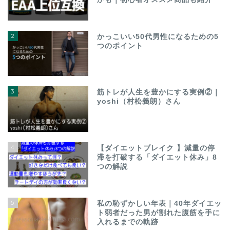
2
かっこいい50代男性になるための5
つのポイント
3
筋トレが人生を豊かにする実例②｜
yoshi（村松義朗）さん
4
【ダイエットブレイク 】減量の停
滞を打破する「ダイエット休み」8
つの解説
5
私の恥ずかしい年表｜40年ダイエッ
ト弱者だった男が割れた腹筋を手に
入れるまでの軌跡