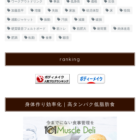
ワークアウトドリンク
事故
低身長
価格
出張
加藤昌平
増量
失敗
家族
幼児体型
床
怪我
感動ジャケット
振動
汚損
減量
破損
硬質吸音フェルトボード
筋トレ
筋肥大
耐荷重
肉体改造
肥満
転勤
食事
騒音
ranking
身体作り効率化｜高タンパク低脂肪食