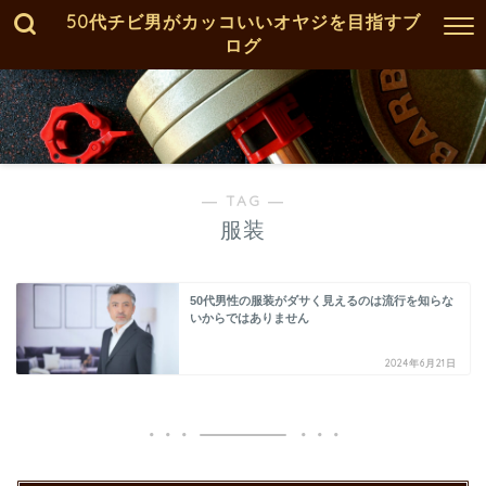
50代チビ男がカッコいいオヤジを目指すブ
ログ
― TAG ―
服装
50代男性の服装がダサく見えるのは流行を知らな
いからではありません
2024年6月21日