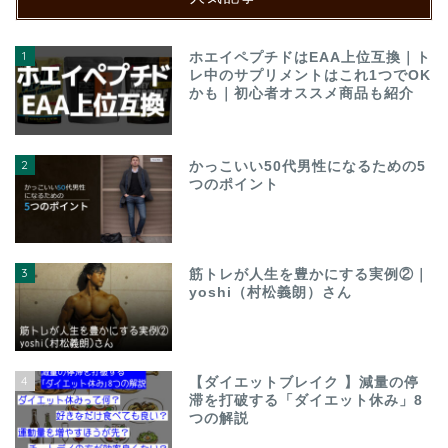
1
ホエイペプチドはEAA上位互換｜ト
レ中のサプリメントはこれ1つでOK
かも｜初心者オススメ商品も紹介
2
かっこいい50代男性になるための5
つのポイント
3
筋トレが人生を豊かにする実例②｜
yoshi（村松義朗）さん
4
【ダイエットブレイク 】減量の停
滞を打破する「ダイエット休み」8
つの解説