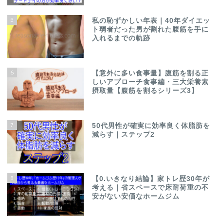
5
私の恥ずかしい年表｜40年ダイエッ
ト弱者だった男が割れた腹筋を手に
入れるまでの軌跡
6
【意外に多い食事量】腹筋を割る正
しいアプローチ食事編・三大栄養素
摂取量【腹筋を割るシリーズ3】
7
50代男性が確実に効率良く体脂肪を
減らす｜ステップ2
8
【0.いきなり結論】家トレ歴30年が
考える｜省スペースで床耐荷重の不
安がない安価なホームジム