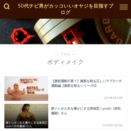
50代チビ男がカッコいいオヤジを目指すブ
ログ
― TAG ―
ボディメイク
【腹筋運動不要？】腹筋を割る正しいアプローチ
運動編【腹筋を割るシリーズ4】
2021年6月20日
筋トレが人生を豊かにする実例②｜yoshi（村松
義朗）さん
2020年11月21日