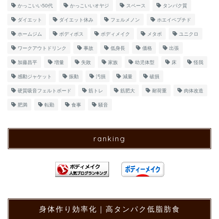
かっこいい50代
かっこいいオヤジ
スペース
タンパク質
ダイエット
ダイエット休み
フェルメノン
ホエイペプチド
ホームジム
ボディボス
ボディメイク
メタボ
ユニクロ
ワークアウトドリンク
事故
低身長
価格
出張
加藤昌平
増量
失敗
家族
幼児体型
床
怪我
感動ジャケット
振動
汚損
減量
破損
硬質吸音フェルトボード
筋トレ
筋肥大
耐荷重
肉体改造
肥満
転勤
食事
騒音
ranking
身体作り効率化｜高タンパク低脂肪食